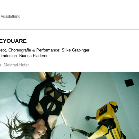
usstattung
EYOUARE
ept, Choreografie & Performance: Silke Grabinger
ümdesign: Bianca Fladerer
s: Meinrad Hofer