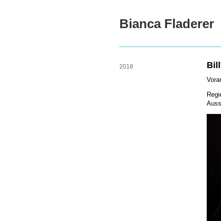
Bianca Fladerer
A
Bil
2018
Vora
Regi
Auss